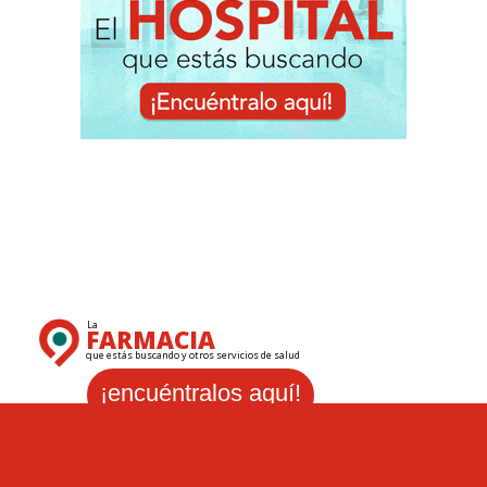
La
FARMACIA
que estás buscando y otros servicios de salud
¡encuéntralos aquí!