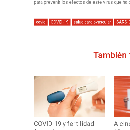
para prevenir los efectos de este virus que ha
covid
COVID-19
salud cardiovascular
SARS-
También t
ertensión
COVID-19 y fertilidad
A cin