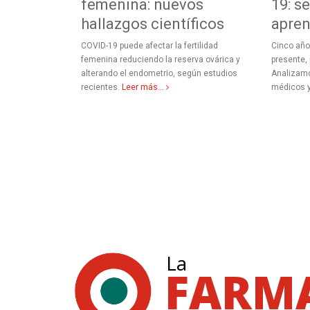
femenina: nuevos
19: s
hallazgos científicos
apren
reducen la
COVID-19 puede afectar la fertilidad
Cinco año
l. Mejoran la
femenina reduciendo la reserva ovárica y
presente,
corazón sin
alterando el endometrio, según estudios
Analizam
recientes.
Leer más...
médicos y
La
FARM