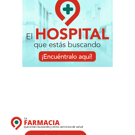
La
FARMACIA
que estás buscando y otros servicios de salud