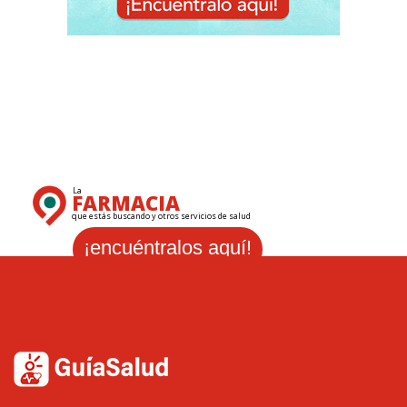
La
FARMACIA
que estás buscando y otros servicios de salud
¡encuéntralos aquí!