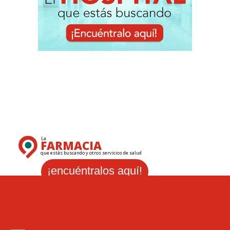
La
FARMACIA
que estás buscando y otros servicios de salud
¡encuéntralos aquí!