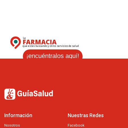
La
FARMACIA
que estás buscando y otros servicios de salud
¡encuéntralos aquí!
Información
Nuestras Redes
Nosotros
Facebook