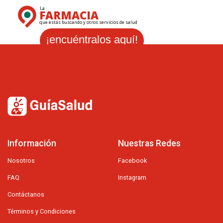
La
FARMACIA
que estás buscando y otros servicios de salud
¡encuéntralos aquí!
Información
Nuestras Redes
Nosotros
Facebook
FAQ
Instagram
Contáctanos
Términos y Condiciones