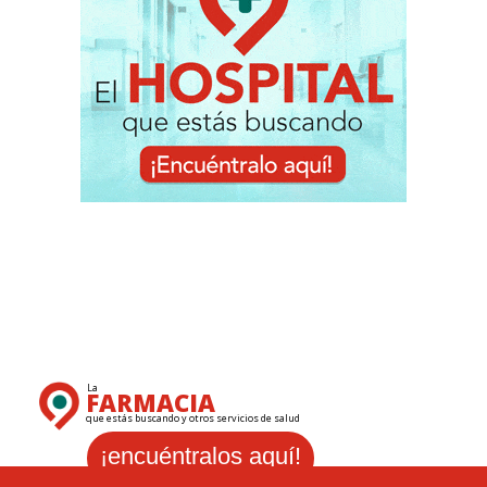
La
FARMACIA
que estás buscando y otros servicios de salud
¡encuéntralos aquí!