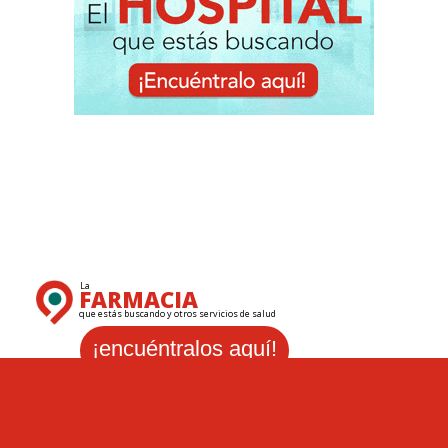
La
FARMACIA
que estás buscando y otros servicios de salud
¡encuéntralos aquí!