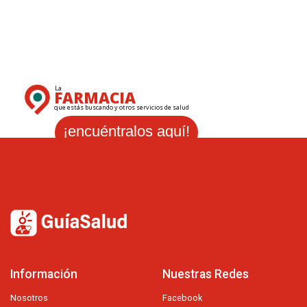
La
FARMACIA
que estás buscando y otros servicios de salud
¡encuéntralos aquí!
Información
Nuestras Redes
Nosotros
Facebook